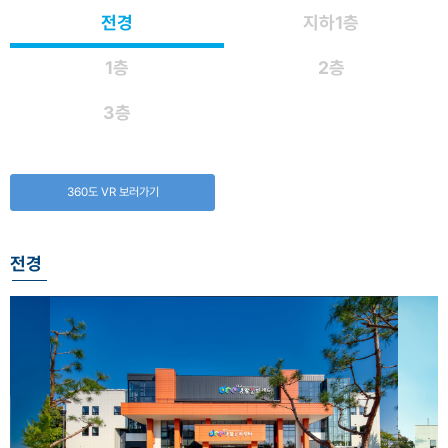
전경
지하1층
1층
2층
3층
360도 VR 보러가기
전경