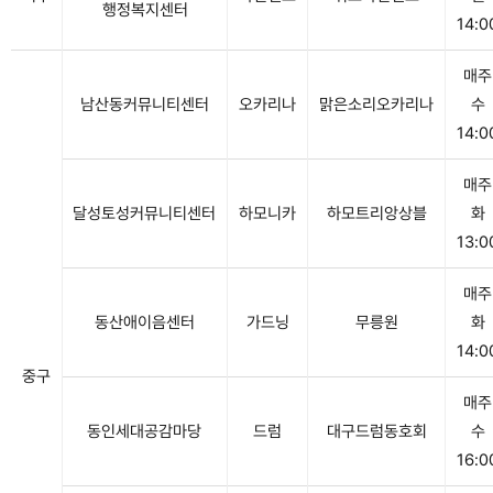
행정복지센터
14:0
매주
남산동커뮤니티센터
오카리나
맑은소리오카리나
수
14:0
매주
달성토성커뮤니티센터
하모니카
하모트리앙상블
화
13:0
매주
동산애이음센터
가드닝
무릉원
화
14:0
중구
매주
동인세대공감마당
드럼
대구드럼동호회
수
16:0