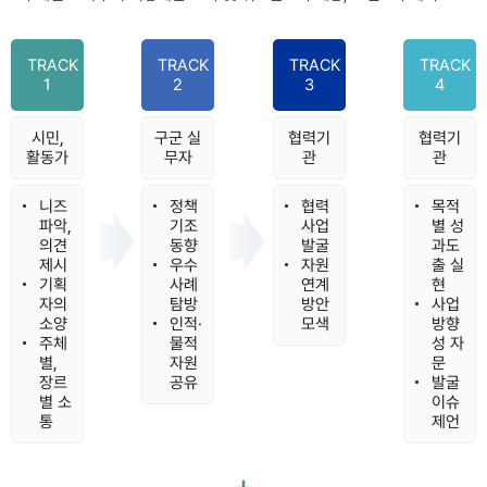
TRACK
TRACK
TRACK
TRACK
1
2
3
4
시민,
구군 실
협력기
협력기
활동가
무자
관
관
니즈
정책
협력
목적
파악,
기조
사업
별 성
의견
동향
발굴
과도
제시
우수
자원
출 실
기획
사례
연계
현
자의
탐방
방안
사업
소양
인적·
모색
방향
주체
물적
성 자
별,
자원
문
장르
공유
발굴
별 소
이슈
통
제언
+